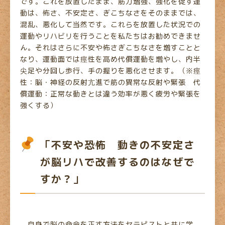
です。これを放置したまま、筋力増強、強化を促す運
動は、怖さ、不安定さ、ぎこちなさをそのままでは、
混乱、悪化して当然です。これらを放置した状況での
運動やリハビリを行うことを私たちはお勧めできませ
ん。それはさらに不安や怖さぎこちなさを増すことと
なり、運動面では痙性を高め代償運動を増やし、内半
尖足や分回し歩行、手の握りを悪化させます。（※痙
性：脳・神経の反射亢進で筋の異常な反射や緊張 代
償運動：正常な動きとは違う効率が悪く疲労や緊張を
強くする）
「不安や恐怖 動きの不安定さ
が脳リハで改善するのはなぜで
すか？」
自身で脳の命令を正す方法をセラピストと共に学