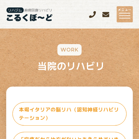
メニュー
WORK
当院のリハビリ
本場イタリアの脳リハ（認知神経リハビリ
テーション）