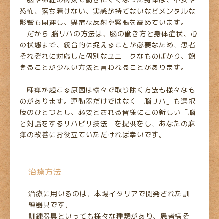
脳や神経の病気で動きにくくなった身体は、不安や
恐怖、落ち着けない、実感が持てないなどメンタルな
影響も関連し、異常な反射や緊張を高めています。
だから 脳リハの方法は、脳の働き方と身体症状、心
の状態まで、統合的に捉えることが必要なため、患者
それぞれに対応した個別なユニークなものばかり、飽
きることが少ない方法と言われることがあります。
麻痺が起こる原因は様々で取り除く方法も様々なも
のがあります。運動器だけではなく「脳リハ」も選択
肢のひとつとし、必要とされる皆様にこの新しい「脳
と対話をするリハビリ技法」を提供をし、あなたの麻
痺の改善にお役立ていただければ幸いです。
治療方法
治療に用いるのは、本場イタリアで開発された訓
練器具です。
訓練器具といっても様々な種類があり、患者様そ